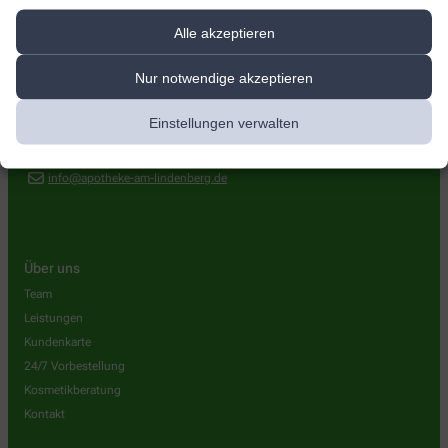
Apotheke am Lindenberg
Alle akzeptieren
Forstbachweg 47a
,
34123
Kassel
Nur notwendige akzeptieren
0561 512990
Einstellungen verwalten
0561 5101539
+49561512990
info@apotheke-am-lindenberg.de
Über uns
Team
Leistungen
Kundenkarte
24/7 Vorbestellung
Kosmetikberatung
Kontakt