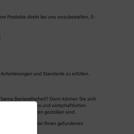
e Produkte direkt bei uns vorzubestellen, E-
t
n Anforderungen und Standards zu erfüllen.
Thema Barrierefreiheit? Dann können Sie sich
en der technischen und wirtschaftlichen
ion Sie auf Barrieren gestoßen sind.
folgende Wege die von Ihnen gefundenen