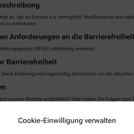
eschreibung
hop an, der es Kunden u.a. ermöglicht, Medikamente und weiter
n zu vereinbaren.
en Anforderungen an die Barrierefreihei
stärkungsgesetz (BFSG) vollständig vereinbar.
r Barrierefreiheit
 Diese Erklärung wird regelmäßig aktualisiert, um die aktuelle
en
 auf unserer Website aufgefallen? Oder haben Sie Fragen zum 
 Feedback und bemühen uns, die gemeldeten Barrieren im Rahm
te teilen Sie uns mit, auf welcher Seite und bei welcher Funkt
Cookie-Einwilligung verwalten
taktformular auf unserer Website. Sie können uns auch über 