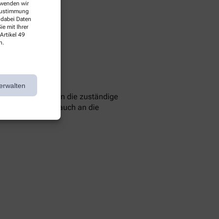
erwenden wir
 Zustimmung
 dabei Daten
e mit Ihrer
Artikel 49
n.
erwalten
 können Sie sich an die zuständige
 Sie können sich auch an die