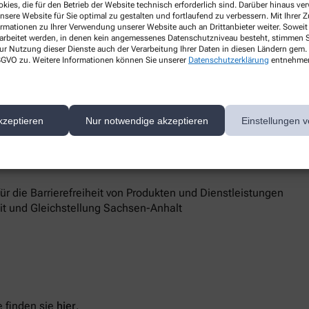
kies, die für den Betrieb der Website technisch erforderlich sind. Darüber hinaus v
e
nsere Website für Sie optimal zu gestalten und fortlaufend zu verbessern. Mit Ihrer
ormationen zu Ihrer Verwendung unserer Website auch an Drittanbieter weiter. Soweit
rarbeitet werden, in denen kein angemessenes Datenschutzniveau besteht, stimmen Si
ur Nutzung dieser Dienste auch der Verarbeitung Ihrer Daten in diesen Ländern gem. 
 DSGVO zu. Weitere Informationen können Sie unserer
Datenschutzerklärung
entnehme
assel
d Marktüberwachungsbehörde
kzeptieren
Nur notwendige akzeptieren
Einstellungen v
 Barrierefreiheit keine zufriedenstellenden Antworten erhalten,
sstelle unterstützt Sie dabei, ihre Rechte geltend zu machen.
 die Barrierefreiheit von Produkten und Dienstleistungen
eit und Gleichstellung Sachsen-Anhalt
 finden sie
hier
.