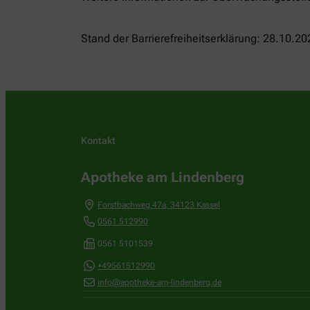
Stand der Barrierefreiheitserklärung: 28.10.20
Kontakt
Apotheke am Lindenberg
Forstbachweg 47a
,
34123
Kassel
0561 512990
0561 5101539
+49561512990
info@apotheke-am-lindenberg.de